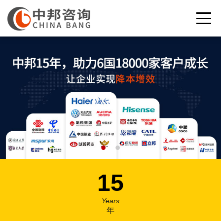
•
•
15
Years
年