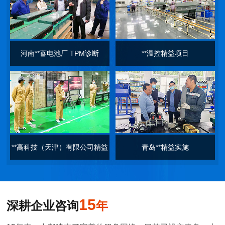
河南**蓄电池厂 TPM诊断
**温控精益项目
**高科技（天津）有限公司精益
青岛**精益实施
项目
15
深耕企业咨询
年